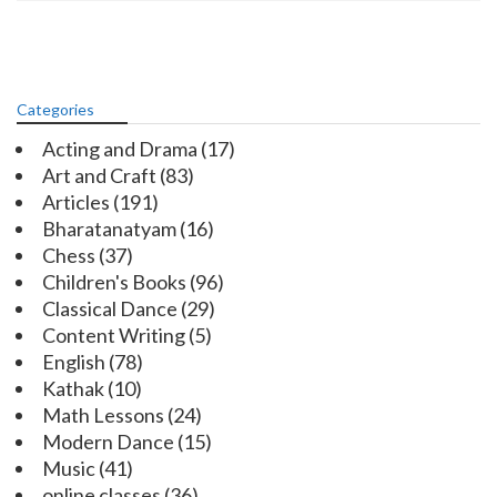
Categories
Acting and Drama
(17)
Art and Craft
(83)
Articles
(191)
Bharatanatyam
(16)
Chess
(37)
Children's Books
(96)
Classical Dance
(29)
Content Writing
(5)
English
(78)
Kathak
(10)
Math Lessons
(24)
Modern Dance
(15)
Music
(41)
online classes
(36)