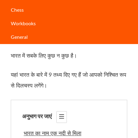
आपके पास घूमने के लिए कई अद्भुत पर्यटक आकर्षण हैं।
Chess
Workbooks
चाहे ताजमहल या होंहिमालय की यात्रा करना चाहते हों, या
विभिन्न प्रकार की स्वादिष्ट करी का स्वाद लेना चाहते हों।
General
भारत में सबके लिए कुछ न कुछ है।
यहां भारत के बारे में 9 तथ्य दिए गए हैं जो आपको निश्चित रूप
से दिलचस्प लगेंगे।
अनुभाग पर जाएं
भारत का नाम एक नदी से मिला