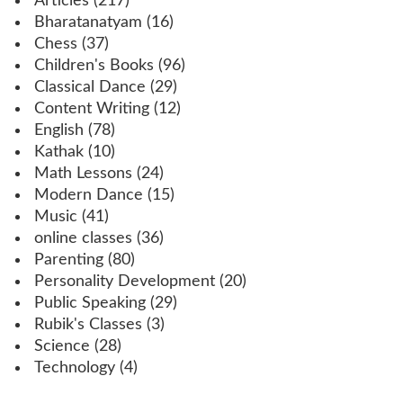
Articles
(217)
Bharatanatyam
(16)
Chess
(37)
Children's Books
(96)
Classical Dance
(29)
Content Writing
(12)
English
(78)
Kathak
(10)
Math Lessons
(24)
Modern Dance
(15)
Music
(41)
online classes
(36)
Parenting
(80)
Personality Development
(20)
Public Speaking
(29)
Rubik's Classes
(3)
Science
(28)
Technology
(4)