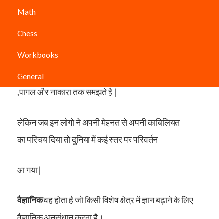
Math
अपनी बुद्धिमता से दुनिया को अनूठे तोहफे देने वाले वैज्ञानिक
Chess
अक्सर अजीब आदतों के शिकार होते है .शुरुवाती
Workbooks
दिनों मे कई इन्हे ताने भी देते है कई इन्हे सनकी
General
,पागल और नाकारा तक समझते है |
लेकिन जब इन लोगो ने अपनी मेहनत से अपनी काबिलियत
का परिचय दिया तो दुनिया में कई स्तर पर परिवर्तन
आ गया|
वैज्ञानिक
वह होता है जो किसी विशेष क्षेत्र में ज्ञान बढ़ाने के लिए
वैज्ञानिक अनुसंधान करता है।