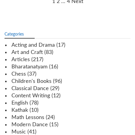
Posts
1
2
…
4
Next
navigation
Categories
Acting and Drama
(17)
Art and Craft
(83)
Articles
(217)
Bharatanatyam
(16)
Chess
(37)
Children's Books
(96)
Classical Dance
(29)
Content Writing
(12)
English
(78)
Kathak
(10)
Math Lessons
(24)
Modern Dance
(15)
Music
(41)