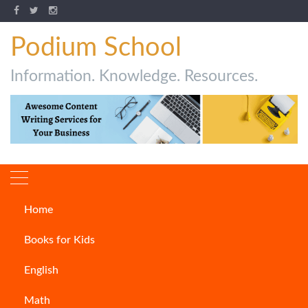
Podium School
Information. Knowledge. Resources.
Home
Author:
Jaikishan Chauhan
Books for Kids
English
Math