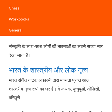
भारत
के पास अपने इतिहास और
संस्कृति
को प्रदर्शित करने
Chess
के कई तरीके हैं। पारंपरिक कला रूपों से लेकर वास्तुकला
Workbooks
तक, हम देश की समृद्ध विरासत को हर मोड़ पर देख सकते हैं।
General
भारत के शास्त्रीय और लोक नृत्य के माध्यम से अनूठी
संस्कृति के साथ-साथ लोगों की भावनाओं का सबसे सच्चा सार
देखा जाता है।
भारत के शास्त्रीय और लोक नृत्य
भारत संगीत नाटक अकादमी द्वारा मान्यता प्राप्त आठ
शास्त्रीय नृत्य
रूपों का घर है। वे कथक, कुचुपुडी, ओडिसी,
मणिपुरी