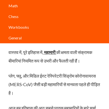
Math
दुनिया इस समय एक नए
कोरोनावायरस
रोग महामारी (
COVID-
Chess
19
) का सामना कर रही है। लेकिन यह पहली
Workbooks
महामारी नहीं है जिसका सामना इंसानों ने किया है।
General
वास्तव में, पूरे इतिहास में,
महामारी
की क्षमता वाली संक्रामक
बीमारियां नियमित रूप से उभरी और फैलती रही हैं।
प्लेग, फ्लू, और मिडिल ईस्ट रेस्पिरेटरी सिंड्रोम कोरोनावायरस
(MERS-CoV) जैसी बड़ी महामारियों से मानवता पहले ही पीड़ित
है।
आज हम इतिहास की आठ सबसे घातक महामारियों के बारे चर्चा