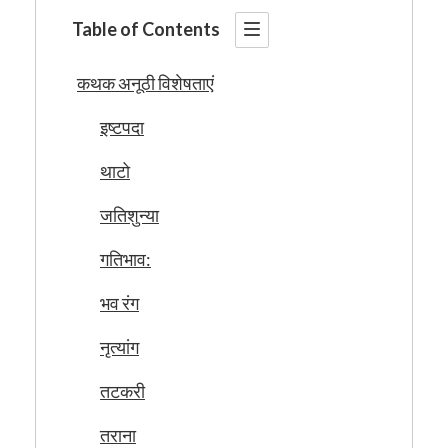
Table of Contents
कथक अनूठी विशेषताएं
इष्टपदा
थाटो
जतिशुन्या
गतिभाव:
भव रंग
नृत्यांग
तटकरी
तराना