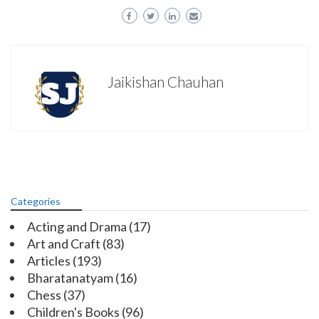
Jaikishan Chauhan
Categories
Acting and Drama
(17)
Art and Craft
(83)
Articles
(193)
Bharatanatyam
(16)
Chess
(37)
Children's Books
(96)