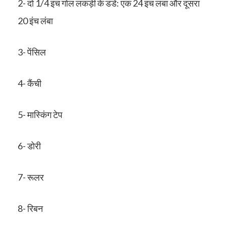
2- दो 1/4 इंच गोल लकड़ी के डंडे: एक 24 इंच लंबा और दूसरा
20 इंच लंबा
3- पेंसिल
4- कैंची
5- मास्किंग टेप
6- डोरी
7- रूलर
8- रिबन