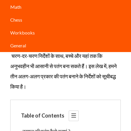
अपने बच्चों के साथ पतंग बनाना सीखना एक शानदार अनुभव है,
Math
और उसे एक साथ उड़ना और भी | हालाँकि पतंग कैसे बनाएं ये
Chess
सवाल कठिन लगता है , बावजूद इसके पतंग बनाना उतना भी
Workbooks
मुश्किल नहीं ।
General
चरण-दर-चरण निर्देशों के साथ, बच्चे और यहां तक कि
अनुभवहीन भी आसानी से पतंग बना सकते हैं। इस लेख में, हमने
तीन अलग-अलग प्रकार की पतंग बनाने के निर्देशों को सूचीबद्ध
किया है।
Table of Contents