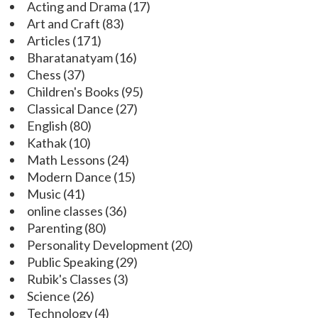
Acting and Drama
(17)
Art and Craft
(83)
Articles
(171)
Bharatanatyam
(16)
Chess
(37)
Children's Books
(95)
Classical Dance
(27)
English
(80)
Kathak
(10)
Math Lessons
(24)
Modern Dance
(15)
Music
(41)
online classes
(36)
Parenting
(80)
Personality Development
(20)
Public Speaking
(29)
Rubik's Classes
(3)
Science
(26)
Technology
(4)