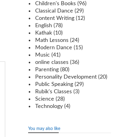
Children's Books
(96)
Classical Dance
(29)
Content Writing
(12)
English
(78)
Kathak
(10)
Math Lessons
(24)
Modern Dance
(15)
Music
(41)
online classes
(36)
Parenting
(80)
Personality Development
(20)
Public Speaking
(29)
Rubik's Classes
(3)
Science
(28)
Technology
(4)
You may also like