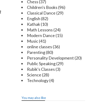
Chess
(37)
Children's Books
(96)
ं
Classical Dance
(29)
English
(82)
Kathak
(10)
Math Lessons
(24)
Modern Dance
(15)
Music
(41)
online classes
(36)
Parenting
(80)
Personality Development
(20)
Public Speaking
(29)
Rubik's Classes
(3)
Science
(28)
Technology
(4)
You may also like