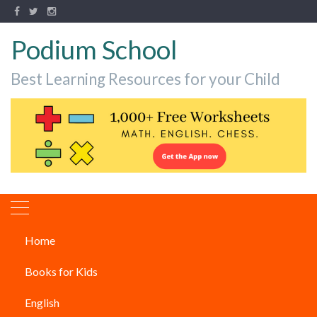
Podium School
Best Learning Resources for your Child
Home
Author:
Jaikishan
Books for Kids
Chauhan
English