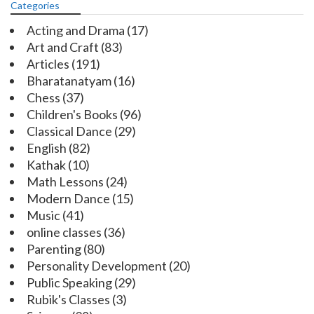
Categories
Acting and Drama
(17)
Art and Craft
(83)
Articles
(191)
Bharatanatyam
(16)
Chess
(37)
Children's Books
(96)
Classical Dance
(29)
English
(82)
Kathak
(10)
Math Lessons
(24)
Modern Dance
(15)
Music
(41)
online classes
(36)
Parenting
(80)
Personality Development
(20)
Public Speaking
(29)
Rubik's Classes
(3)